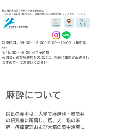
東京都世田谷区｜世田谷かける動物病院
全ての犬猫に毎日の安心を、高齢動物に安心の獣医療とメディカルトリミング
ME
NU
病院紹介
アクセス
診療時間：09:00〜12:00/15:00〜19:00 （年中無
休）
※15:00〜16:00 完全予約制
夜間などの​診察時間外の場合は、院長に電話が転送され
ますので一度お電話ください
​麻酔について
院長の赤木は、大学で麻酔科・救急科
の研究室に所属し、馬、犬、猫の麻
酔・疼痛管理および犬猫の集中治療に