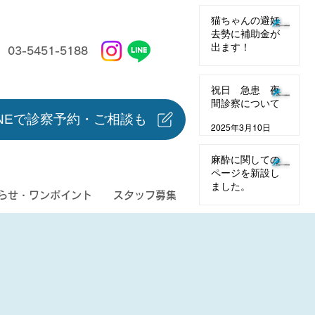
猫ちゃんの避妊
去勢に補助金が
出ます！
03-5451-5188
2025年3月11日
祝日 急患 夜
間診察について
INEで診察予約・ご相談も
2025年3月10日
麻酔に関しての
ページを新設し
ました。
らせ・ワンポイント
スタッフ募集
2025年1月25日