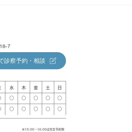
夏のポイント還元！せたがや
【獣
くらし応援キャンペーン
み忘
ア症
18-7
NEで診察予約・相談
火
水
木
金
土
日
○
○
○
○
○
○
○
○
○
○
○
○
​※15:00〜16:00は完全予約制