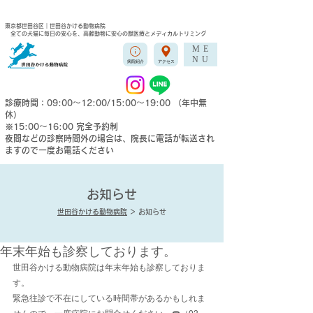
東京都世田谷区｜世田谷かける動物病院
全ての犬猫に毎日の安心を、高齢動物に安心の獣医療とメディカルトリミング
ME
NU
病院紹介
アクセス
診療時間：09:00〜12:00/15:00〜19:00 （年中無
休）
※15:00〜16:00 完全予約制
夜間などの​診察時間外の場合は、院長に電話が転送され
ますので一度お電話ください
お知らせ
世田谷かける動物病院
＞ お知らせ
年末年始も診察しております。
世田谷かける動物病院は年末年始も診察しておりま
す。
緊急往診で不在にしている時間帯があるかもしれま