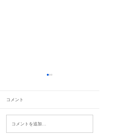
コメント
コメントを追加…
【獣医師コラム】予防薬
ゴールデンウィ
の飲み忘れに注意！犬の
診察時間