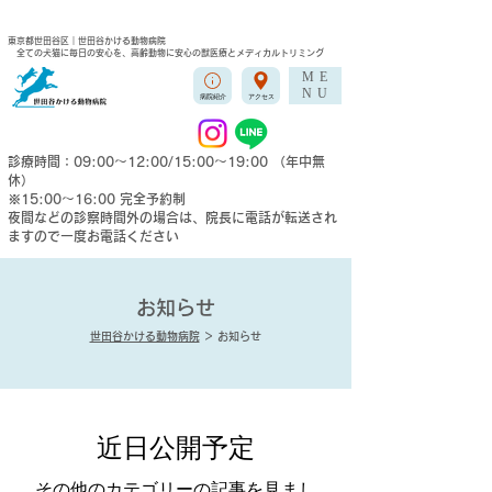
東京都世田谷区｜世田谷かける動物病院
全ての犬猫に毎日の安心を、高齢動物に安心の獣医療とメディカルトリミング
ME
NU
病院紹介
アクセス
診療時間：09:00〜12:00/15:00〜19:00 （年中無
休）
※15:00〜16:00 完全予約制
夜間などの​診察時間外の場合は、院長に電話が転送され
ますので一度お電話ください
お知らせ
世田谷かける動物病院
＞ お知らせ
近日公開予定
その他のカテゴリーの記事を見まし