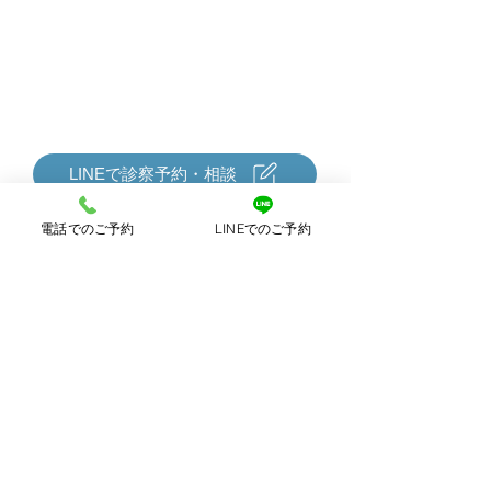
LINEで診察予約・相談
電話でのご予約
LINEでのご予約
診療時間
月 火 水 木 金 土 日
○ ○ ○ ○ ○ ○ ○
午前（9:00〜12:00）
○ ○ ○ ○ ○ ○ ○
午後（15:00〜19:00）
​※15:00〜16:00は完全予約制
対応クレジットカード